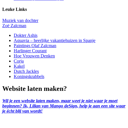
Leuke Links
Muziek van dochter
Zoë Zalcman
Dokter Ashis
Aquavia – heerlijke vakantiehuizen in Spanje
Paintings Olaf Zalcman
Harlinger Courant
Hoe Vrouwen Denken
Corja
Kakel
Dutch Jackles
Koningskrabbels
Website laten maken?
Wil je een website laten maken, maar weet je niet waar je moet
beginnen? Ik, Lilian van Mango deSign, help je aan een site waar
je écht blij van wordt!