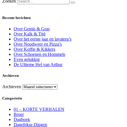
Zoeken
Recente berichten
Over Gemis & Gras
Over Kalk & Tijd
Over het eerste jaar en lavatera’s
Over Noodweer en Pizza’s
Over Koffie & Kikkers
Over Schoenen en Hommels
Even gelukkig
De Ultieme Hel van Arthur
Archieven
Archieven
Categorieën
01 – KORTE VERHALEN
Broer
Dagboek
Dagelijkse Dingen