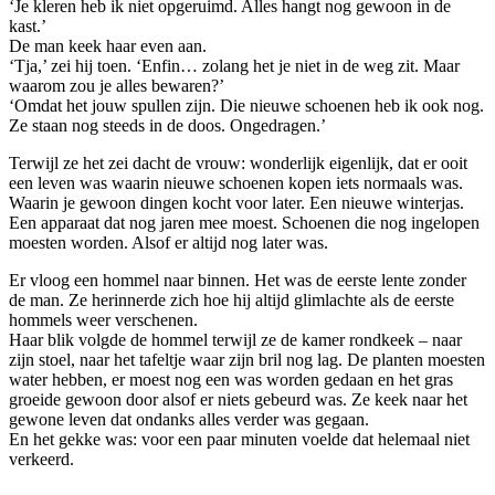
‘Je kleren heb ik niet opgeruimd. Alles hangt nog gewoon in de
kast.’
De man keek haar even aan.
‘Tja,’ zei hij toen. ‘Enfin… zolang het je niet in de weg zit. Maar
waarom zou je alles bewaren?’
‘Omdat het jouw spullen zijn. Die nieuwe schoenen heb ik ook nog.
Ze staan nog steeds in de doos. Ongedragen.’
Terwijl ze het zei dacht de vrouw: wonderlijk eigenlijk, dat er ooit
een leven was waarin nieuwe schoenen kopen iets normaals was.
Waarin je gewoon dingen kocht voor later. Een nieuwe winterjas.
Een apparaat dat nog jaren mee moest. Schoenen die nog ingelopen
moesten worden. Alsof er altijd nog later was.
Er vloog een hommel naar binnen. Het was de eerste lente zonder
de man. Ze herinnerde zich hoe hij altijd glimlachte als de eerste
hommels weer verschenen.
Haar blik volgde de hommel terwijl ze de kamer rondkeek – naar
zijn stoel, naar het tafeltje waar zijn bril nog lag. De planten moesten
water hebben, er moest nog een was worden gedaan en het gras
groeide gewoon door alsof er niets gebeurd was. Ze keek naar het
gewone leven dat ondanks alles verder was gegaan.
En het gekke was: voor een paar minuten voelde dat helemaal niet
verkeerd.