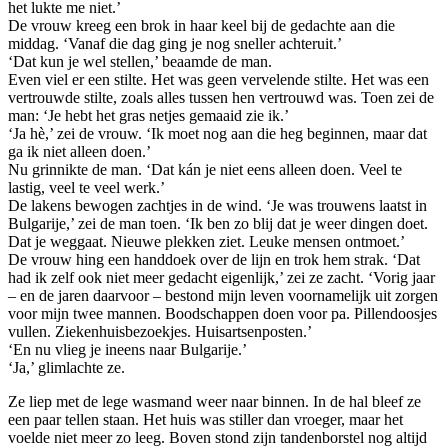
het lukte me niet.’
De vrouw kreeg een brok in haar keel bij de gedachte aan die
middag. ‘Vanaf die dag ging je nog sneller achteruit.’
‘Dat kun je wel stellen,’ beaamde de man.
Even viel er een stilte. Het was geen vervelende stilte. Het was een
vertrouwde stilte, zoals alles tussen hen vertrouwd was. Toen zei de
man: ‘Je hebt het gras netjes gemaaid zie ik.’
‘Ja hè,’ zei de vrouw. ‘Ik moet nog aan die heg beginnen, maar dat
ga ik niet alleen doen.’
Nu grinnikte de man. ‘Dat kán je niet eens alleen doen. Veel te
lastig, veel te veel werk.’
De lakens bewogen zachtjes in de wind. ‘Je was trouwens laatst in
Bulgarije,’ zei de man toen. ‘Ik ben zo blij dat je weer dingen doet.
Dat je weggaat. Nieuwe plekken ziet. Leuke mensen ontmoet.’
De vrouw hing een handdoek over de lijn en trok hem strak. ‘Dat
had ik zelf ook niet meer gedacht eigenlijk,’ zei ze zacht. ‘Vorig jaar
– en de jaren daarvoor – bestond mijn leven voornamelijk uit zorgen
voor mijn twee mannen. Boodschappen doen voor pa. Pillendoosjes
vullen. Ziekenhuisbezoekjes. Huisartsenposten.’
‘En nu vlieg je ineens naar Bulgarije.’
‘Ja,’ glimlachte ze.
Ze liep met de lege wasmand weer naar binnen. In de hal bleef ze
een paar tellen staan. Het huis was stiller dan vroeger, maar het
voelde niet meer zo leeg. Boven stond zijn tandenborstel nog altijd