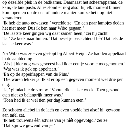
op dezelfde plek in de badkamer. Daarnaast het scheerapparaat, de
kam, de tandpasta. Alles stond er nog alsof hij elk moment binnen
kon lopen en op de een of andere manier kon ze het nog niet
veranderen.
‘Ik heb de auto gewassen,’ vertelde ze. ‘En een paar lampjes deden
het niet meer. Dus ik ben naar Wibo gegaan.’
‘De laatste keer gingen wij daar samen heen,’ zei hij zacht.
‘Ja.’ Ze keek naar buiten. ‘Dat besef je pas achteraf hè? Dat iets de
laatste keer was.’
Na Wibo was ze even gestopt bij Albert Heijn. Ze hadden appeltaart
in de aanbieding.
‘Als jij hier nog was geweest had ik er eentje voor je meegenomen.’
‘Wat was ik gek op appeltaart.’
‘En op de appelflappen van de Plus.’
‘Die waren lekker ja. Ik at er op een gegeven moment wel drie per
dag.’
‘Ja,’ glimlachte de vrouw. ‘Vooral die laatste week. Toen gezond
eten niet zo belangrijk meer was.’
‘Toen had ik er wel tien per dag kunnen eten.’
Ze schoten allebei in de lach en even voelde het alsof hij gewoon
aan tafel zat.
‘Ik heb trouwens één advies van je níét opgevolgd,’ zei ze.
‘Dat zijn we gewend van je.’