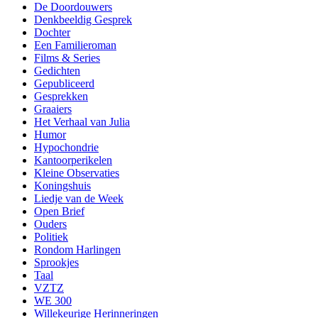
De Doordouwers
Denkbeeldig Gesprek
Dochter
Een Familieroman
Films & Series
Gedichten
Gepubliceerd
Gesprekken
Graaiers
Het Verhaal van Julia
Humor
Hypochondrie
Kantoorperikelen
Kleine Observaties
Koningshuis
Liedje van de Week
Open Brief
Ouders
Politiek
Rondom Harlingen
Sprookjes
Taal
VZTZ
WE 300
Willekeurige Herinneringen