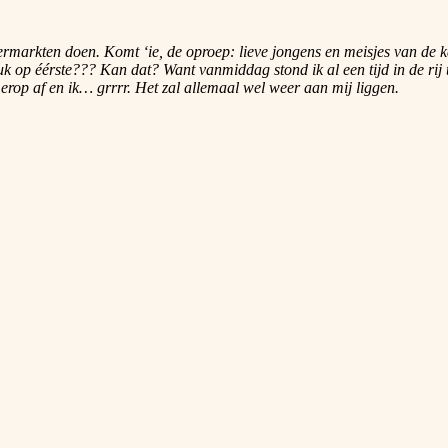
rmarkten doen. Komt ‘ie, de oproep: lieve jongens en meisjes van de kass
ruk op éérste??? Kan dat? Want vanmiddag stond ik al een tijd in de ri
erop af en ik… grrrr. Het zal allemaal wel weer aan mij liggen.