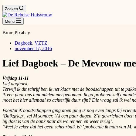
Zoeken
Menu
Bron: Pixabay
Dagboek
,
VZTZ
november 17, 2016
Lief Dagboek – De Mevrouw me
Vrijdag 11-11
Lief dagboek,
Terwijl ik dit schrijf ben ik net klaar met de boodschappen uit te pa
ik een paar ons amandelen meegenomen. Ik ga proberen zelf amandelme
moet het hier allemaal zo achterlijk duur zijn? Die vraag zal ik wel n
Voordat ik boodschappen ging doen ging ik nog even langs bij vrien
‘Buikgriep’, zei M somber. ‘Al een paar dagen. Z’n gewrichten doen pi
hij doet is van de bank naar de wc rennen en weer terug’.
‘Weet je zeker dat het geen scheurbuik is?’ probeerde ik man van M. w