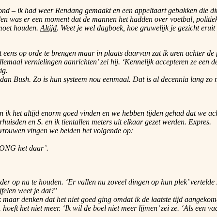
vond – ik had weer Rendang gemaakt en een appeltaart gebakken die di
onden was er een moment dat de mannen het hadden over voetbal, politie
 moet houden.
Altijd
. Weet je wel dagboek, hoe gruwelijk je gezicht eruit z
eens op orde te brengen maar in plaats daarvan zat ik uren achter de p
aal vernielingen aanrichten’ zei hij. ‘Kennelijk accepteren ze een de
ig.
an Bush. Zo is hun systeem nou eenmaal. Dat is al decennia lang zo maa
on ik het altijd enorm goed vinden en we hebben tijden gehad dat we 
isden en S. en ik tientallen meters uit elkaar gezet werden. Expres.
 vrouwen vingen we beiden het volgende op:
 HONG het daar’.
r op na te houden. ‘Er vallen nu zoveel dingen op hun plek’ vertelde ze.
jfelen weet je dat?’
ik maar denken dat het niet goed ging omdat ik de laatste tijd aangeko
 hoeft het niet meer. ‘Ik wil de boel niet meer lijmen’ zei ze. ‘Als een