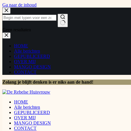
Ga naar de inhoud
Geen resultaten
HOME
Alle berichten
GEPUBLICEERD
OVER MIJ
MANGO DESIGN
CONTACT
Zolang je blijft denken is er niks aan de hand!
HOME
Alle berichten
GEPUBLICEERD
OVER MIJ
MANGO DESIGN
CONTACT