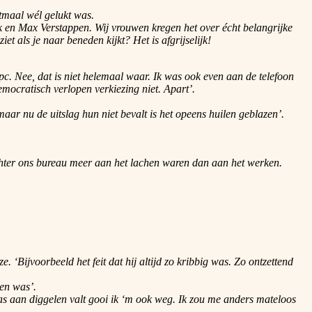
tmaal wél gelukt was.
k en Max Verstappen. Wij vrouwen kregen het over écht belangrijke
iet als je naar beneden kijkt? Het is afgrijselijk!
c. Nee, dat is niet helemaal waar. Ik was ook even aan de telefoon
mocratisch verlopen verkiezing niet. Apart’.
r nu de uitslag hun niet bevalt is het opeens huilen geblazen’.
achter ons bureau meer aan het lachen waren dan aan het werken.
 ‘Bijvoorbeeld het feit dat hij altijd zo kribbig was. Zo ontzettend
men was’.
 vaas aan diggelen valt gooi ik ‘m ook weg. Ik zou me anders mateloos