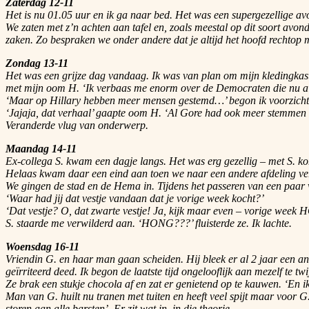
Zaterdag 12-11
Het is nu 01.05 uur en ik ga naar bed. Het was een supergezellige a
We zaten met z’n achten aan tafel en, zoals meestal op dit soort av
zaken. Zo bespraken we onder andere dat je altijd het hoofd rechtop
Zondag 13-11
Het was een grijze dag vandaag. Ik was van plan om mijn kledingkast 
met mijn oom H. ‘Ik verbaas me enorm over de Democraten die nu allem
‘Maar op Hillary hebben meer mensen gestemd…’ begon ik voorzicht
‘Jajaja, dat verhaal’ gaapte oom H. ‘Al Gore had ook meer stemmen d
Veranderde vlug van onderwerp.
Maandag 14-11
Ex-collega S. kwam een dagje langs. Het was erg gezellig – met S. k
Helaas kwam daar een eind aan toen we naar een andere afdeling verhu
We gingen de stad en de Hema in. Tijdens het passeren van een paar
‘Waar had jij dat vestje vandaan dat je vorige week kocht?’
‘Dat vestje? O, dat zwarte vestje! Ja, kijk maar even – vorige week
S. staarde me verwilderd aan. ‘HONG???’ fluisterde ze. Ik lachte.
Woensdag 16-11
Vriendin G. en haar man gaan scheiden. Hij bleek er al 2 jaar een ande
geïrriteerd deed. Ik begon de laatste tijd ongelooflijk aan mezelf te twi
Ze brak een stukje chocola af en zat er genietend op te kauwen. ‘En 
Man van G. huilt nu tranen met tuiten en heeft veel spijt maar voor G.
storen aan alle barsten’. Er zit wat in, in die theorie.